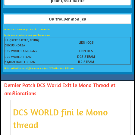
pour Great Battle
Ou trouver mon Jeu
Notre site d'a aucun partenariat commercial
Les liens sont juste une aide pour les visiteurs.
IL2 GREAT BATTLE, FLYING
LIEN 1CGS
CIRCUS,KOREA
LIEN DCS
DCS WORLD & Modules
DCS STEAM
DCS WORLD STEAM
IL2 STEAM
2 GREAT BATTLE STEAM
Nota : attention aux différences entre jeux STEAM et jeux Editeurs
Dernier Patch DCS World Exit le Mono Thread et
améliorations
DCS WORLD fini le
Mono
thread