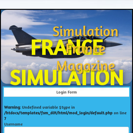
Simulation
FRANCE
France
Magazine
SIMULATION
Login Form
Warning
: Undefined variable $type in
/htdocs/templates/fsm_d01/html/mod_login/default.php
on line
7
Username