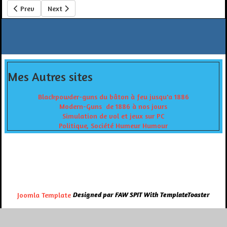
Previous article: DCS World Map Afghanistan
Next article: Prochaines amélioration DCS
Prev
Next
Mes Autres sites
Blackpowder-guns du bâton à feu jusqu'a 1886
Modern-Guns de 1886 à nos jours
Simulation de vol et jeux sur PC
Politique, Société Humeur Humour
Joomla Template
Designed par FAW SPIT With TemplateToaster