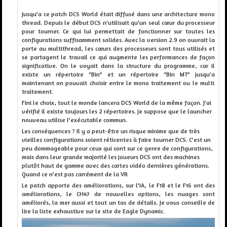
Jusqu’
a
ce patch DCS World était diffusé
dans une architecture mono
thread. Depuis le début DCS n’utilisait
qu’un seul cœur du processeur
pour tourner. Ce qui lui permettait de fonctionner sur toutes les
configurations suffis
amment solides. Avec la version 2.9 on ouvrait la
porte au
multithread,
les
cœurs
des processeurs sont tous utilisés et
se partag
ent le travail ce qui augmente les performances de façon
significative.
On le voyait dans la structure du programme, car il
existe un
répertoire
“Bin” et un
répertoire
“Bin MT” jusqu’
a
maintenant on pouvait choisir entre le mono traitement ou le multi
traitement.
Fini le choix, tout le monde lancera DCS World
de la même façon. J’ai
vérifié il existe toujours les 2 répertoires. Je suppose que le launcher
nouveau utilise l’exécutable commun.
Les
conséquences ? Il y a
peut-être
un risque minime que de très
vieilles configurations soient réticentes à faire tourner DCS
. C’est un
peu
dommageable
pour ceux qui sont sur ce genre de configurations,
mais dans leur grande majorité les
joueurs
DCS ont des machines
plutôt haut de
gamme
avec des cartes
vidéo
dernières
générations.
Quand ce n’est pas
carrément
de la VR
Le patch apporte des améliorations, sur l’IA, le F18 et le F16 ont des
améliorations, le CH47 de nouvelles options, les
nuages sont
améliorés, la mer aussi et tout un tas de détails. Je vous conseille de
lire la liste exhaustive sur le site de Eagle Dynamic.