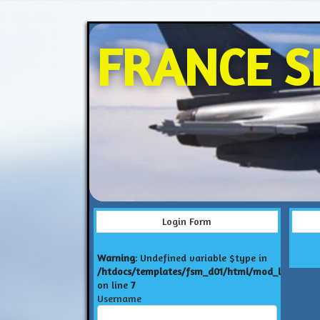
FRANCE S
Login Form
Warning
: Undefined variable $type in
/htdocs/templates/fsm_d01/html/mod_login/def
on line
7
Username