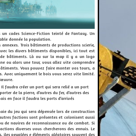
s un cades Science-Fiction teinté de Fantasy. Un
rnable donnée la population.
annexes. Trois bâtiments de productions scierie,
ec les divers bâtiments disponibles, ici tout est
ns de bâtiments. Là ou sur la
map
il y a un logo
mine ou alors une tour, vous allez vite comprendre
s bâtiments. Vous pouvez faire monter vos tours,
a
s. Avec uniquement le bois vous serez vite limité.
œuvre
.
Il faudra créer un port qui sera relié
a
un port
orter de la pierre, d’autres du fer, d’autres des
is en face il faudra les ports d’arrivés
naie du jeu qui sera dépensée lors de construction
autres factions sont présentes et colonisent aussi
ou de navires de reconnaissance ou de combat. Si
actions diverses vous chercherons des ennuis. Le
, iles peuplées e éléments aléatoires souvent des