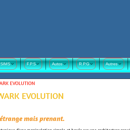
 SIMS
F.P.S
Autos
R.P.G
Autres
WARK EVOLUTION
WARK EVOLUTION
 étrange mais prenant.
 atypique d’une manipulation simple et basée sur une architecture proc