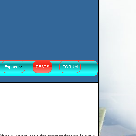
Espace
TESTS
FORUM
édurale. Au
nouveau
des commandes une fois que