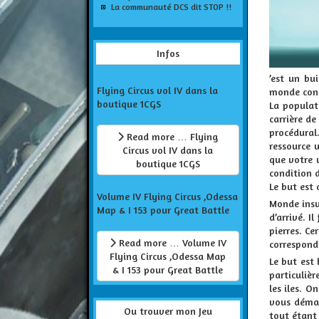
La communauté DCS dit STOP !!
Infos
’est un
bui
Flying Circus vol IV dans la
monde const
boutique 1CGS
La populat
carrière d
procédural
Read more … Flying
ressource u
Circus vol IV dans la
que votre 
boutique 1CGS
condition d
Le but est 
Volume IV Flying Circus ,Odessa
Monde insul
Map & I 153 pour Great Battle
d’arrivé. I
pierres. Ce
Read more … Volume IV
correspond
Flying Circus ,Odessa Map
Le but est 
& I 153 pour Great Battle
particulièr
les iles. O
vous déma
Ou trouver mon Jeu
tout étant