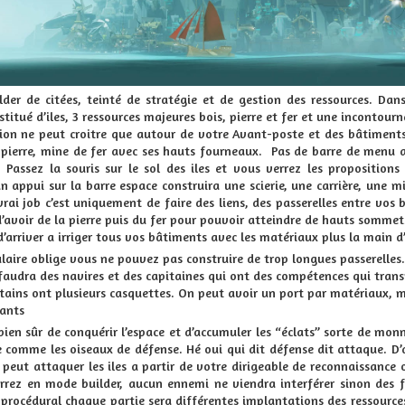
lder
de citées, teinté de stratégie et de gestion des ressources. Dan
itué d’iles, 3 ressources majeures bois, pierre et fer et une incontou
ion ne peut croitre que autour de votre Avant-poste et des bâtiments 
e pierre, mine de fer avec ses hauts fourneaux. Pas de barre de menu av
. Passez la souris sur le sol des iles et vous verrez les propositio
n appui sur la barre espace construira une scierie, une carrière, une 
vrai job c’est uniquement de faire des liens, des passerelles entre vo
’avoir de la pierre puis du fer pour pouvoir atteindre de hauts sommet
d’arriver
a
irriger
tous vos bâtiments avec les matériaux plus la main d’
aire oblige vous ne pouvez pas construire de trop longues passerelles. 
l faudra des navires et des capitaines qui ont des compétences qui transp
rtains ont plusieurs casquettes. On peut avoir un port par matériaux, ma
ants
bien sûr de conquérir l’espace et d’accumuler les “éclats” sorte de mon
e comme les oiseaux de défense. Hé oui qui dit défense dit attaque. D’
n peut attaquer les iles
a
partir de votre dirigeable de reconnaissance 
rrez en mode
builder
, aucun ennemi ne viendra interférer sinon des f
 procédural chaque partie sera différentes implantations des ressources