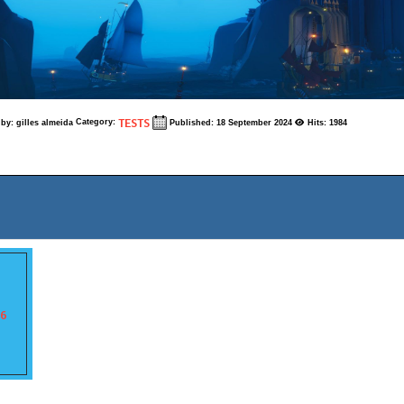
TESTS
Category:
 by:
gilles almeida
Published: 18 September 2024
Hits: 1984
ticle: JEUX GRATUITS " WAR THUNDER" & " WORLD OF WARSHIP"
86