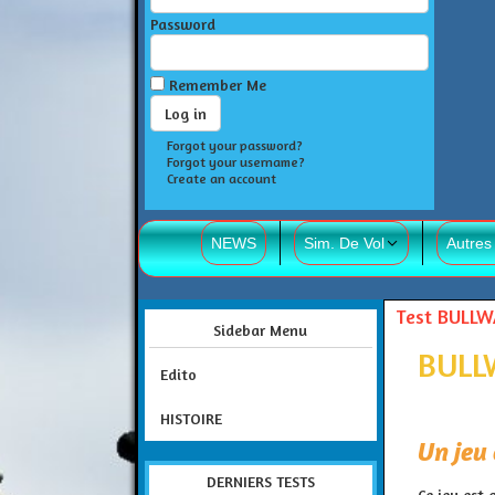
Password
Remember Me
Forgot your password?
Forgot your username?
Create an account
NEWS
Sim. De Vol
Autres
Test BULL
Sidebar Menu
BULL
Edito
HISTOIRE
Un jeu
DERNIERS TESTS
Ce jeu est