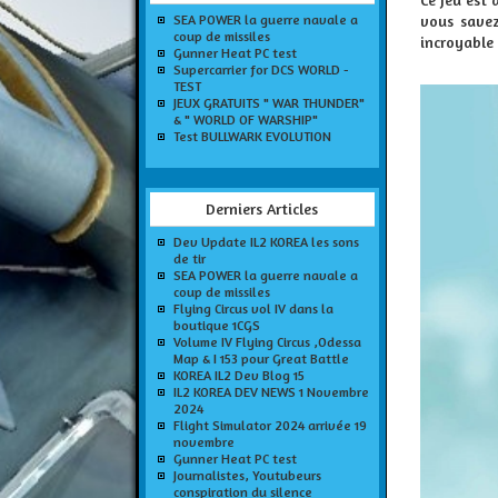
SEA POWER la guerre navale a
vous savez
coup de missiles
incroyable
Gunner Heat PC test
Supercarrier for DCS WORLD -
TEST
JEUX GRATUITS " WAR THUNDER"
& " WORLD OF WARSHIP"
Test BULLWARK EVOLUTION
Derniers Articles
Dev Update IL2 KOREA les sons
de tir
SEA POWER la guerre navale a
coup de missiles
Flying Circus vol IV dans la
boutique 1CGS
Volume IV Flying Circus ,Odessa
Map & I 153 pour Great Battle
KOREA IL2 Dev Blog 15
IL2 KOREA DEV NEWS 1 Novembre
2024
Flight Simulator 2024 arrivée 19
novembre
Gunner Heat PC test
Journalistes, Youtubeurs
conspiration du silence