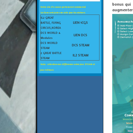
bonus qui 
Notre site d'a aucun partenariat commercial
augmentero
Les liens sont juste une aide pour les visiteurs.
IL2 GREAT
LIEN 1CGS
BATTLE, FLYING
CIRCUS,KOREA
DCS WORLD &
LIEN DCS
Modules
DCS WORLD
DCS STEAM
STEAM
2 GREAT BATTLE
IL2 STEAM
STEAM
Nota : attention aux différences entre jeux STEAM et
jeux Editeurs