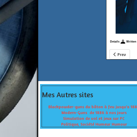
Details
Written
Previous ar
Prev
Mes Autres sites
Blackpowder-guns du bâton à feu jusqu'a 18
Modern-Guns de 1886 à nos jours
Simulation de vol et jeux sur PC
Politique, Société Humeur Humour